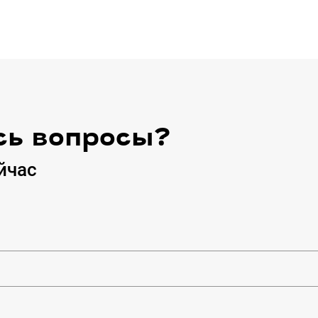
сь вопросы?
йчас