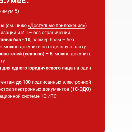
б./мес.
нимум 5)
мы
(см. ниже
«Доступные приложения
»
)
изаций и ИП – без ограничений
пных баз - 10
, размер базы – без
ы можно докупить за отдельную плату
ователей (сеансов) – 5
, можно докупить
ту
и
для одного юридического лица
на один
агентам
до 100
подписанных электронной
ктов электронных документов
(1С-ЭДО)
ационной системе 1С:ИТС