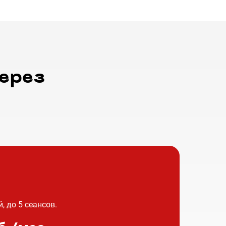
ерез
, до 5 сеансов.