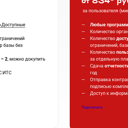
от 834* ру
за пользователя (ми
«Доступные
Любые програм
Количество орган
ограничений
Количество
досту
ер базы без
ограничений, баз
Количество
польз
 – 2
, можно докупить
за отдельную пла
Сдача
отчетност
С:ИТС
год
Отправка контр
подписью компле
Доступ к информ
Подключить