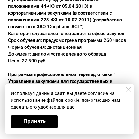
положениями 44-ФЗ от 05.04.2013) и
корпоративными закупками (в соответствии с
положениями 223-ФЗ от 18.07.2011) (разработана
совместно с ЗАО ''Сбербанк-АСТ").
Категория слушателей: специалист в сфере закупок
Срок обучения: предусмотрена программа 260 часов
Форма обучения: дистанционная
Документ: диплом установленного образца
Цена: 27 500 руб.
Программа профессиональной переподготовки "
Управление закупками для государственных и
муниципальных нужд (в соответствии с
Используя данный сайт, вы даете согласие на
положениями 44-ФЗ от 05.04.2013) ".
использование файлов cookie, помогающих нам
Категория слушателей: специалист в сфере закупок
сделать его удобнее для вас.
Срок обучения: предусмотрена программа 260 часов
Форма обучения: дистанционная
Принять
Документ: диплом установленного образца
Цена: 27 500 руб.