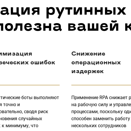
ация рутинных
полезна вашей
имизация
Снижение
веческих ошибок
операционных
издержек
тические боты выполняют
Применение RPA снижает 
я точно и
на рабочую силу и управл
овательно, сводя риск
процессами, поскольку од
новения случайных
способен заменить работу
 к минимуму, что
нескольких сотрудников