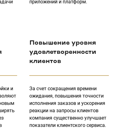
адачи
приложений и платформ.
Повышение уровня
я
удовлетворенности
клиентов
ойки и
За счет сокращения времени
зволяют
ожидания, повышения точности
 новым
исполнения заказов и ускорения
ширять
реакции на запросы клиентов
ез
компания существенно улучшает
в
показатели клиентского сервиса.