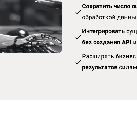
С
ократить число 
обработкой данны
Интегрировать
сущ
без создания AP
I
и
Расширять бизнес
результатов
силам