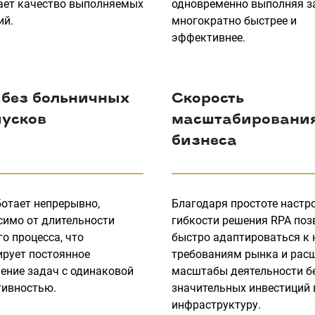
ет качество выполняемых
одновременно выполняя з
ий.
многократно быстрее и
эффективнее.
 без больничных
Скорость
пусков
масштабировани
бизнеса
ботает непрерывно,
Благодаря простоте настр
симо от длительности
гибкости решения RPA по
о процесса, что
быстро адаптироваться к
ирует постоянное
требованиям рынка и рас
ение задач с одинаковой
масштабы деятельности б
ивностью.
значительных инвестиций 
инфраструктуру.