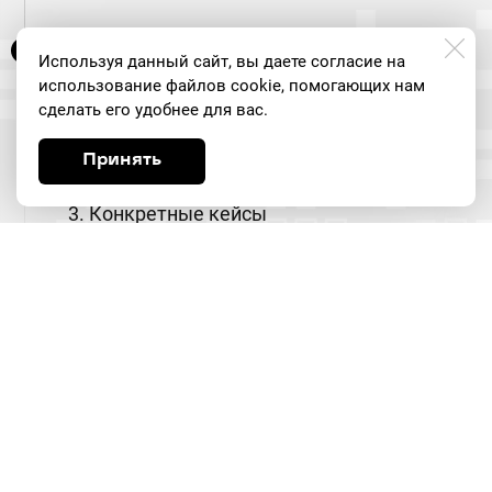
11:30-12:00
Используя данный сайт, вы даете согласие на
Выступление Алексея Ганьшина,
использование файлов cookie, помогающих нам
сделать его удобнее для вас.
руководителя RPA Билайн
1. Исходная ситуация и вызовы
Принять
2. Процесс внедрения
3. Конкретные кейсы
4. Результаты и ROI
5. Планы на будущее
12:00-12:30
Ответы на вопросы